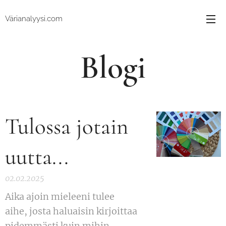
Värianalyysi.com
Blogi
Tulossa jotain
uutta...
02.02.2025
Aika ajoin mieleeni tulee
aihe, josta haluaisin kirjoittaa
pidemmästi kuin mihin