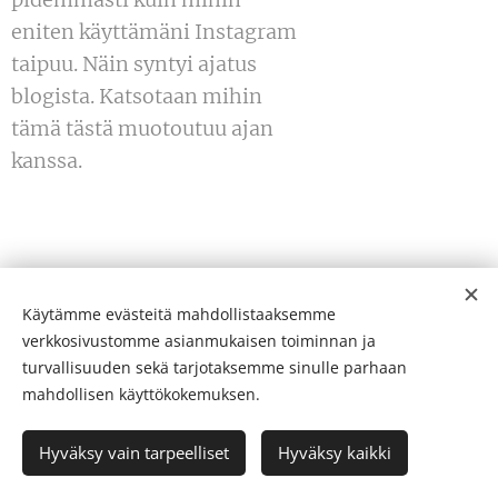
eniten käyttämäni Instagram
taipuu. Näin syntyi ajatus
blogista. Katsotaan mihin
tämä tästä muotoutuu ajan
kanssa.
Käytämme evästeitä mahdollistaaksemme
verkkosivustomme asianmukaisen toiminnan ja
turvallisuuden sekä tarjotaksemme sinulle parhaan
mahdollisen käyttökokemuksen.
© 2025 Pilvi Lehtimäki. Kaikki oikeudet pidätetään.
Hyväksy vain tarpeelliset
Hyväksy kaikki
Evästeet